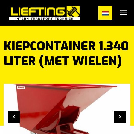
#}
KIEPCONTAINER 1.340
LITER (MET WIELEN)