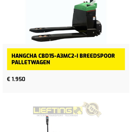
HANGCHA CBD15-A3MC2-I BREEDSPOOR
PALLETWAGEN
€ 1.950