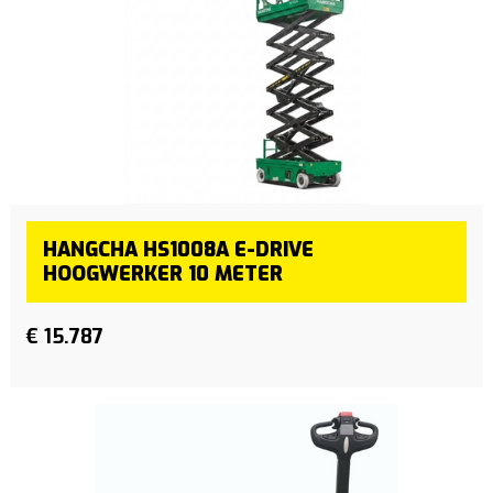
HANGCHA HS1008A E-DRIVE
HOOGWERKER 10 METER
€ 15.787