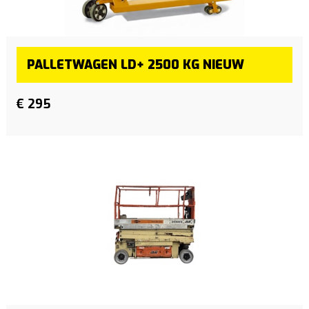
PALLETWAGEN LD+ 2500 KG NIEUW
€ 295