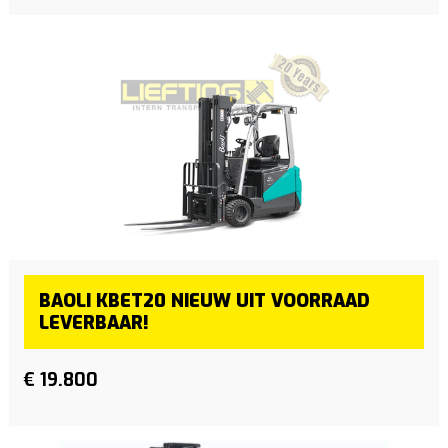
BAOLI KBET20 NIEUW UIT VOORRAAD
LEVERBAAR!
€ 19.800