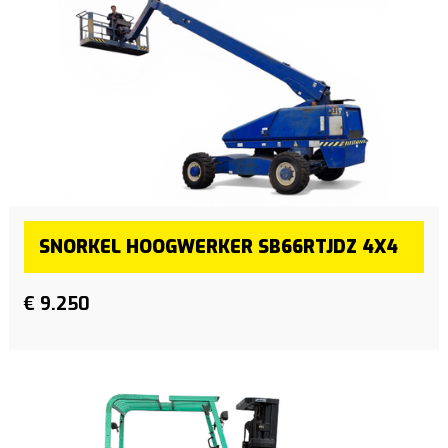
SNORKEL HOOGWERKER SB66RTJDZ 4X4
€ 9.250