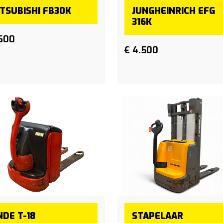
TSUBISHI FB30K
JUNGHEINRICH EFG
316K
.600
€ 4.500
NDE T-18
STAPELAAR