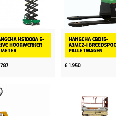
NGCHA HS1008A E-
HANGCHA CBD15-
RIVE HOOGWERKER
A3MC2-I BREEDSPO
 METER
PALLETWAGEN
.787
€ 1.950