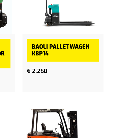
BAOLI PALLETWAGEN
OR
KBP14
€ 2.250