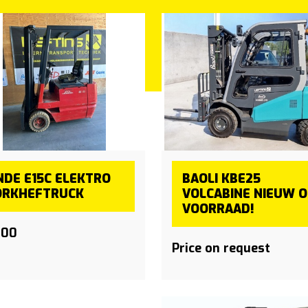
NDE E15C ELEKTRO
BAOLI KBE25
ORKHEFTRUCK
VOLCABINE NIEUW O
VOORRAAD!
100
Price on request