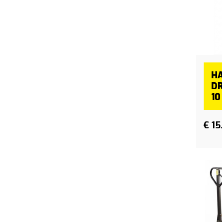
HA
D
10
€ 15