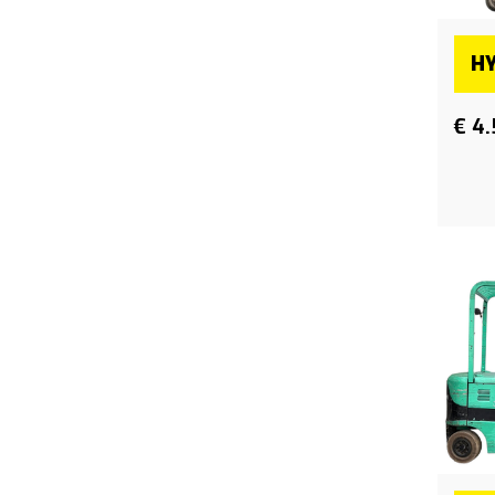
HY
€ 4