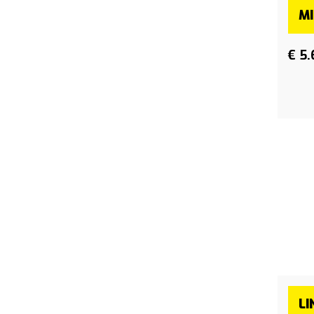
MI
€ 5
LI