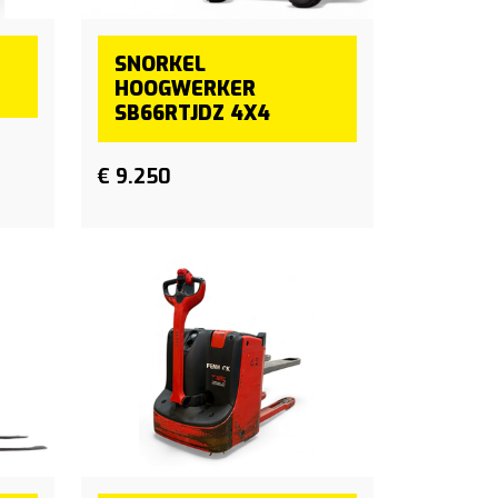
SNORKEL
HOOGWERKER
SB66RTJDZ 4X4
€ 9.250