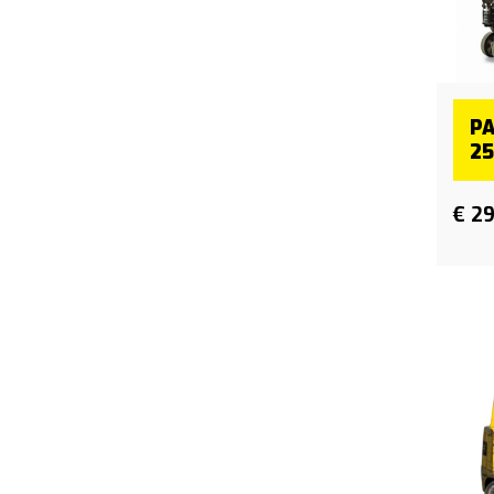
P
25
€ 2