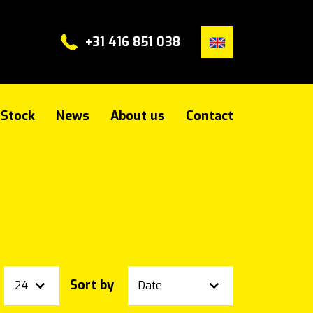
+31 416 851 038
Stock
News
About us
Contact
Sort by