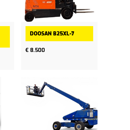
DOOSAN B25XL-7
€ 8.500