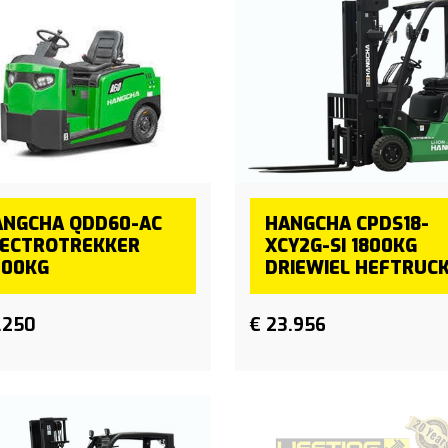
ANGCHA QDD60-AC
HANGCHA CPDS18-
LECTROTREKKER
XCY2G-SI 1800KG
000KG
DRIEWIEL HEFTRUC
.250
€ 23.956