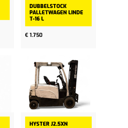
DUBBELSTOCK
PALLETWAGEN LINDE
T-16 L
€ 1.750
HYSTER J2.5XN