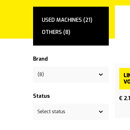
USED MACHINES (21)
OTHERS (8)
Brand
LI
V
Status
€ 2.