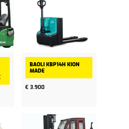
BAOLI KBP14H KION
MADE
K
€ 3.900