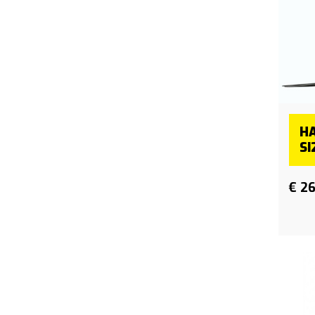
H
SI
€ 2