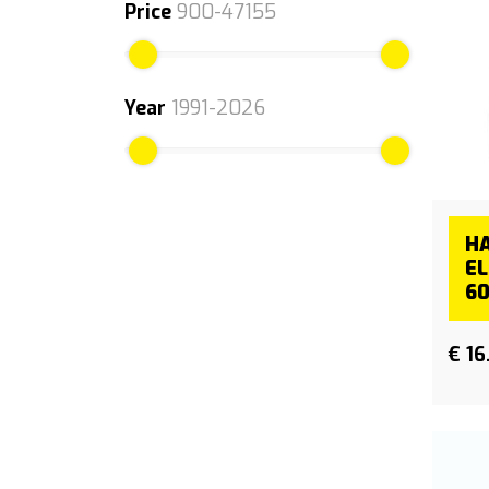
Price
900-47155
Year
1991-2026
H
E
6
€ 16