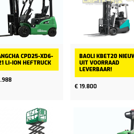
ANGCHA CPD25-XD6-
BAOLI KBET20 NIEU
21 LI-ION HEFTRUCK
UIT VOORRAAD
LEVERBAAR!
6.988
€ 19.800