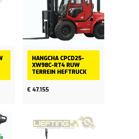
W
HANGCHA CPCD25-
XW98C-RT4 RUW
TERREIN HEFTRUCK
€ 47.155