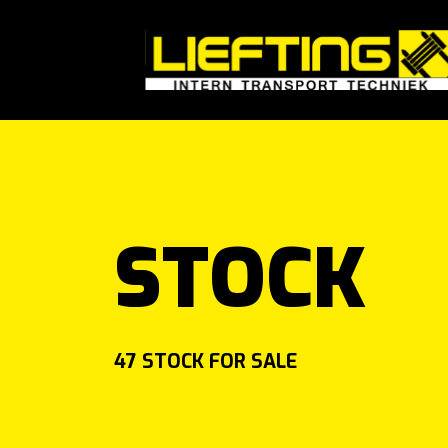
#}
STOCK
47 STOCK FOR SALE